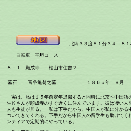
北緯３３度５１分３４．８１秒
自転車 平坦コース
８－１ 願成寺 松山市住吉２
墓石
富谷亀翁之墓
１８６５年 ８月
実は、私は１５年前定年退職すると同時に北京へ中国語
生Ｋさんが願成寺のすぐ近くに住んでいます。彼は凄い人
人も生徒が居る。「私は下手だから、中国人が私に分かる
ついてきてくれる。下手だから中国人の留学生も助けてく
ンティアで定期的にやっている。