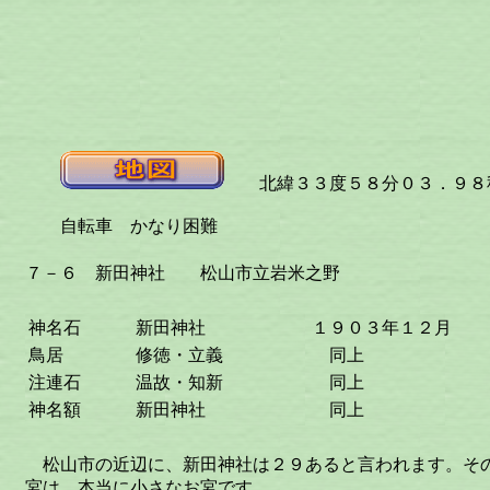
北緯３３度５８分０３．９８秒
自転車 かなり困難
７－６ 新田神社 松山市立岩米之野
神名石
新田神社
１９０３年１２月
鳥居
修徳・立義
同上
注連石
温故・知新
同上
神名額
新田神社
同上
松山市の近辺に、新田神社は２９あると言われます。そ
宮は、本当に小さなお宮です。