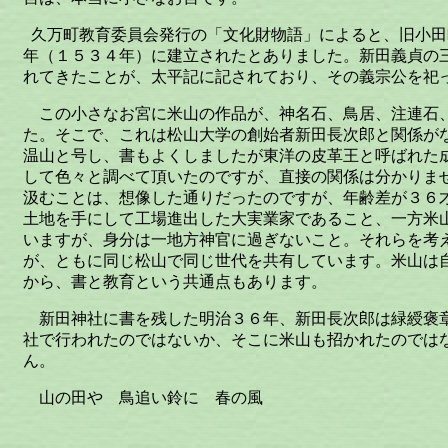
久万町教育委員会発行の「文化財物語」によると、旧小田
年（１５３４年）に建立されたとありました。新田義貞の
れてきたことが、太平記に記されており、その義宗公を祀
この小さなお宮に米山の作品が、神名石、鳥居、注連石
た。そこで、これは松山大学の創始者新田長次郎と関係が
温山と号し、書もよくしましたが東洋の皮革王と呼ばれた
して色々と調べて頂いたのですが、直接の関係は分かりま
汲むことは、想像した通りだったのですが、年齢差が３６
土地を手にして工場進出した大実業家であること、一方米
いますが、身分は一地方神官に過ぎないこと。それらを考
が、ともに同じ松山で同じ世代を共有しています。米山は
から、書と教育という共通点もあります。
新田神社に書を残した明治３６年、新田長次郎は緑綬褒
社で行われたのではないか、そこに米山も招かれたのでは
ん。
山の田や 鳥追い鈴に 春の風