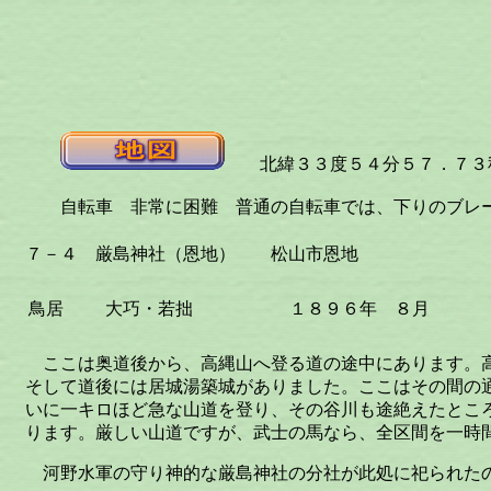
北緯３３度５４分５７．７３秒
自転車 非常に困難 普通の自転車では、下りのブレ
７－４ 厳島神社（恩地） 松山市恩地
鳥居
大巧・若拙
１８９６年 ８月
ここは奥道後から、高縄山へ登る道の途中にあります。
そして道後には居城湯築城がありました。ここはその間の
いに一キロほど急な山道を登り、その谷川も途絶えたとこ
ります。厳しい山道ですが、武士の馬なら、全区間を一時
河野水軍の守り神的な厳島神社の分社が此処に祀られた