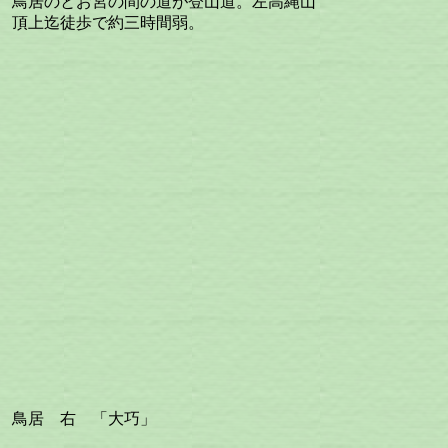
鳥居のとお宮の間の道が登山道。左高縄山
頂上迄徒歩で約三時間弱。
鳥居 右 「大巧」