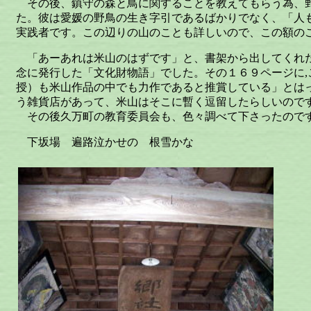
その後、鎮守の森と鳥に関することを教えてもらう為、
た。彼は愛媛の野鳥の生き字引であるばかりでなく、「人
実践者です。この辺りの山のことも詳しいので、この額の
「あーあれは米山のはずです」と、書架から出してくれ
念に発行した「文化財物語」でした。その１６９ページに,
授）も米山作品の中でも力作であると推賞している」とは
う雑貨店があって、米山はそこに暫く逗留したらしいので
その後久万町の教育委員会も、色々調べて下さったので
下坂場 遍路泣かせの 根雪かな