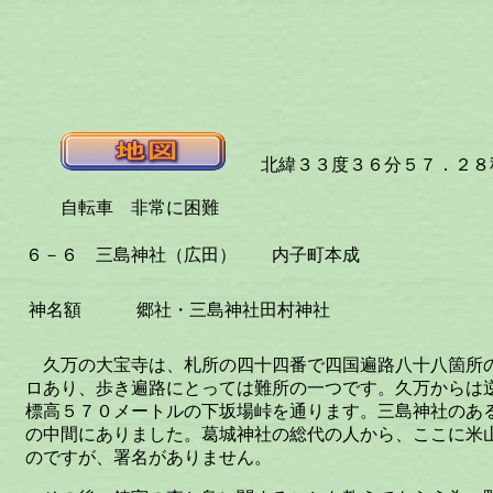
北緯３３度３６分５７．２８秒
自転車 非常に困難
６－６ 三島神社（広田） 内子町本成
神名額
郷社・三島神社田村神社
久万の大宝寺は、札所の四十四番で四国遍路八十八箇所
ロあり、歩き遍路にとっては難所の一つです。久万からは
標高５７０メートルの下坂場峠を通ります。三島神社のあ
の中間にありました。葛城神社の総代の人から、ここに米
のですが、署名がありません。