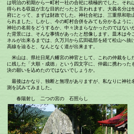
は明治の初期から一町村一社の合祀に積極的でした。それ
得られる収益が主な目的だったと言われます。大義名分は
府にとって、まずは財政でした。神社合祀は、三重県和歌
られました。しかし、今の町村合併をみても分かるように
神社の名前をどうするか、中々決まらなかったのではない
た背景には、そんな事情があったと想像します。皿木は今
ネルが出来るまでは、久万川から広田砥部を経て松山へ抜
高線を辿ると、なんとなく道が出来ます。
米山は、県社日尾八幡宮の神官として、これの仲裁をし
に残した「大順・成徳」という四文字に、仲裁に携わった
決の願いを込めたのではないでしょうか。
最後はかなり、独断と無理がありますが、私なりに神社
測を試みてみました。
春陽射し 二つの宮の 石照らし