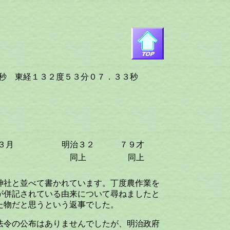
 東経１３２度５３分０７．３３秒
３月
明治３２
７９才
同上
同上
神社と並べて書かれています。丁度農作業を
が併記されている由来について尋ねましたと
た物だと思うという返事でした。
法令の公布はありませんでしたが、明治政府