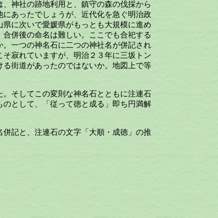
は、神社の跡地利用と、鎮守の森の伐採から
他にあったでしょうが、近代化を急ぐ明治政
山県に次いで愛媛県がもっとも大規模に進め
、合併後の命名は難しい。ここでも合祀する
か。一つの神名石に二つの神社名が併記され
こそ寂れていますが、明治２３年に三坂トン
ける街道があったのではないか。地図上で等
た。そしてこの変則な神名石とともに注連石
ものとして、「従って徳と成る」即ち円満解
名併記と、注連石の文字「大順・成徳」の推