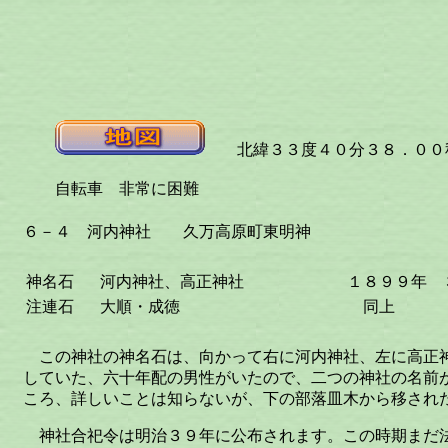
北緯３３度４０分３８．００秒
自転車 非常に困難
６－４ 河内神社 久万高原町東明神
神名石
河内神社、高正神社
１８９９年 
注連石
大順・成徳
同上
この神社の神名石は、向かって右に河内神社、左に高正
していた、六十年配の男性がいたので、二つの神社の名前
ころ、詳しいことは知らないが、下の部落皿木から移され
神社合祀令は明治３９年に公布されます。この時期まだ