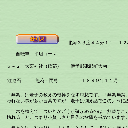
北緯３３度４４分１１．１２秒
自転車 平坦コース
６－２ 大宮神社（砥部） 伊予郡砥部町大南
注連石
無為・而尊
１８８９年１１月
「無為」は老子の教えの根幹をなす思想です。「無為無策
われない事が多い言葉ですが、老子は例え話でこのように
「木を植えて、ついたかどうか確かめるのは、無益なこ
枯れる」と。つまり小賢しさと目先の欲望を戒めています
無為とは、私なりに、「することをして、後は成り行き