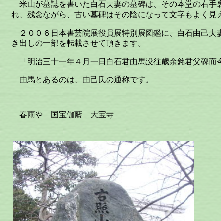
米山が墓誌を書いた白石夫妻の墓碑は、その本堂の右手
れ、残念ながら、古い墓碑はその陰になって文字もよく見
２００６日本書芸院展役員展特別展図鑑に、白石由己夫
き出しの一部を転載させて頂きます。
「明治三十一年４月一日白石君由馬没往歳余銘君父碑而
由馬とあるのは、由己氏の通称です。
春雨や 国宝伽藍 大宝寺