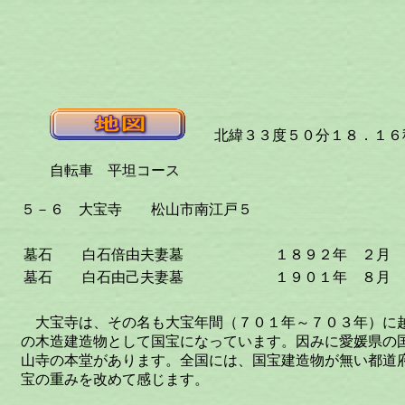
北緯３３度５０分１８．１６秒
自転車 平坦コース
５－６ 大宝寺 松山市南江戸５
墓石
白石倍由夫妻墓
１８９２年 ２月
墓石
白石由己夫妻墓
１９０１年 ８月
大宝寺は、その名も大宝年間（７０１年～７０３年）に
の木造建造物として国宝になっています。因みに愛媛県の
山寺の本堂があります。全国には、国宝建造物が無い都道
宝の重みを改めて感じます。