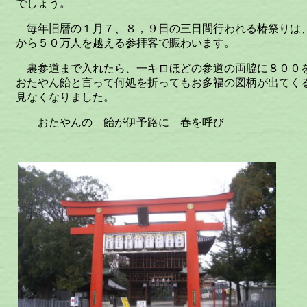
でしょう。
毎年旧暦の１月７、８，９日の三日間行われる椿祭りは
から５０万人を越える参拝客で賑わいます。
裏参道まで入れたら、一キロほどの参道の両脇に８００
おたやん飴と言って何処を折ってもお多福の図柄が出てく
見なくなりました。
おたやんの 飴が伊予路に 春を呼び