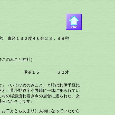
 東経１３２度４６分２３．８８秒
このみこと神社）
明治１５
６２才
命」（いよひめのみこと）と呼ばれ伊予豆比
ると、昔小野谷字小野峠に一緒に祀られてい
山村の縦淵流れ着き今の居合に遷られた。女
遷られたそうです。
、お二方ともあまりに大物になっていたから