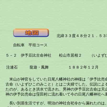
北緯３３度４８分２１．５３秒
自転車 平坦コース
５－２ 伊予豆比古命神社 松山市居相２ （いよずひ
注連石
龍遊・鳳舞
１８８２年１２月
米山が神官をしていた日尾八幡神社の神様は「伊予比売
古命（いよずひこのみこと）とはご夫婦でした。伝説によ
たのが、あるとき洪水で流され、男神の伊予豆比古命は天
神の伊予比売命は窪田村に流れ着いて今の日尾八幡神社へ
長い別居生活ですが、明治の神社合祀令から漏れたのは