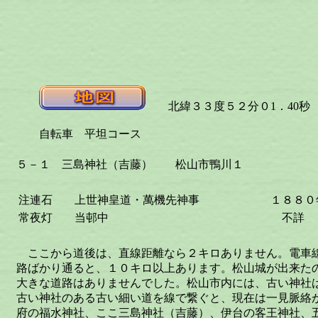
北緯３３度５２分０1．40秒 
自転車 平坦コース
５－１ 三島神社（吉藤） 松山市鴨川１
注連石
上世神皇道・萬機先神事
１８８０
常夜灯
当邨中
不詳
ここから道後は、直線距離なら２キロありません。電車
路ばかり通ると、１０キロ以上あります。松山城が出来た
大きな道路はありませんでした。松山市内には、古い神社
古い神社のある古い細い道を線で繋ぐと、現在は一見脈絡
府の福水神社、ここ三島神社（吉藤）、伊台の客王神社、