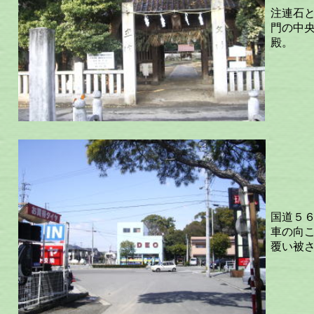
注連石
門の中
殿。
国道５
車の向
覆い被