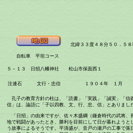
北緯３３度４８分５０．５８秒
自転車 平坦コース
５－１３ 日招八幡神社 松山市保面西１
注連石
文行・忠信
１９０４年 １月
孔子の教育方針の柱は、「読書」「実践」「誠実」「信
信」は、論語に「子以四教、文、行、忠、信」とありまし
「日招」の由来ですが、佐々木盛綱（鎌倉時代の武将、
地で戦闘があったとき、勝利を目前にして日が暮れようと
う故事によるそうです。平清盛が、音戸の瀬戸の工事で落