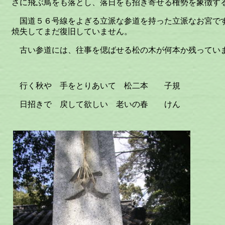
さに飛ぶ鳥をも落とし、落日をも招き寄せる権勢を象徴す
国道５６号線をよぎる立派な参道を持った立派なお宮で
焼失してまだ復旧していません。
古い参道には、往事を偲ばせる松の木が何本か残ってい
行く秋や 手をとりあいて 松二本 子規
日招きで 戻して欲しい 老いの春 けん