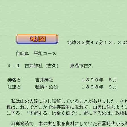
北緯３３度４７分１３．３０秒
自転車 平坦コース
４－９ 吉井神社（吉久） 東温市吉久
神名石
吉井神社
１８９０年 ８月
注連石
独清・泊如
１８９８年 ９月
私は山の人達に少し誤解していることがありました。そ
達はこれまでどこかで生存競争に敗れて、山奥に住むよう
に下る」「下野する」は全く逆です。野に下るのは、政権
狩猟経済で、木の実と獣を食料にしていた石器時代から