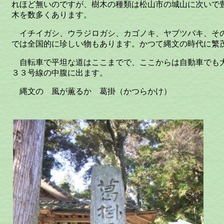
れほど無いのですが、樹木の種類は松山市の城山に次いで
木を数多くあります。
イチイガシ、ウラジロガシ、カゴノキ、ヤブツバキ、そ
では全国的に珍しい物もあります。かつて縄文の時代に繁
自転車で平坦な道はここまでで、ここからは自動車でも
３３号線の中腹に出ます。
縄文の 風が薫るか 葛掛（かつらかけ）