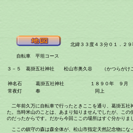
北緯３３度４３分０１．２９秒
自転車 平坦コース
３－５ 葛掛五社神社 松山市奥久谷 （かつらがけ
神名石
葛掛五社神社
１８９０年 ９月
常夜灯
奉
同上
二年前久万に自転車で行ったときここを通り、葛掛五社
た。当時米山のことは、あまり知りませんでしたが、この
のだったからです。だから今回ここの場所はすぐ分かりま
ここの鎮守の森は森全体が、松山市指定天然記念物にな