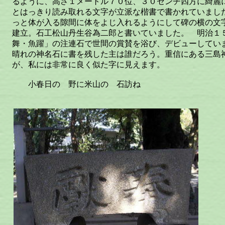
るように、高さ１メートル７０位、３０センチ四方に綺麗
とはっきり読み取れる文字が立派な楷書で書かれていまし
っと体が入る隙間に体をよじ入れるようにして碑の横の文
建立。石工松山丹生谷為二郎と書いていました。 明治１
舞・魚躍」の注連石で世間の賞賛を浴び、デビューしてい
晴れの神名石に書を残した主は誰だろう。重信にある三島
が、私には非常に良く似た字に見えます。
小春日の 野に米山の 石訪ね