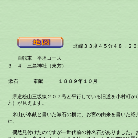
北緯３３度４５分４８．２６秒
自転車 平坦コース
３－４ 三島神社（東方）
漱石
奉献
１８８９年１０月
県道松山三坂線２０７号と平行している旧道を小村町か
方）が見えます。
米山が奉献と書いた嗽石の横に、お宮の由来を書いた紹
た。
偶然見付けたのですが一世代前の神名石がありました。