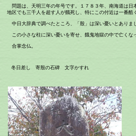
問題は、天明三年の年号です。１７８３年、南海道は日
地区でも三千人を超す人が餓死し、特にこの付近は一番酷
中日大辞典で調べたところ、「殷」は深い憂いとありま
この小さな柱に深い憂いを寄せ、餓鬼地獄の中で亡くな
合掌念仏。
冬日差し 寄殷の石碑 文字かすれ