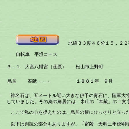
北緯３３度４６分１５．２２秒
自転車 平坦コース
３－１ 大宮八幡宮（荏原） 松山市上野町
鳥居
奉献・・・
１８８１年 ９月
神名石は、五メートル近い大きな伊予の青石に、陸軍大
していました。その奥の鳥居には、米山の「奉献」の二文
ここで私の心を捉えたのは、鳥居の横にひっそりと立っ
以下は判読の部分もありますが、
「寄殷 天明三年夜明