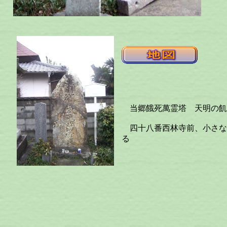
当郷餓死萬霊塔 天明の飢
四十八番西林寺前、小さな
る