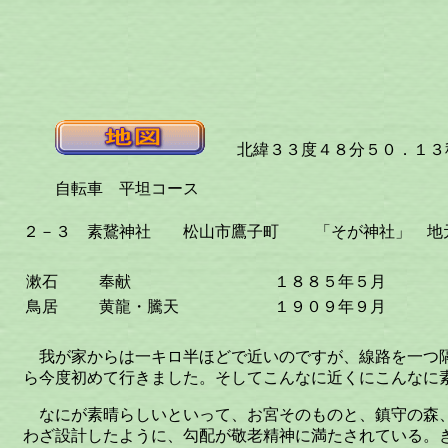
北緯３３度４８分５０．１３秒
自転車 平坦コース
２－３ 素鵞神社 松山市鷹子町 「そが神社」 地元
漱石
奉献
１８８５年５月
鳥居
黄龍・騰天
１９０９年９月
我が家からは一キロ半ほどで近いのですが、線路を一つ
ら今度初めて行きました。そしてこんなに近くにこんなに
なにが素晴らしいといって、お宮そのものと、鎮守の森
わざ設計したように、勾配が敬老精神に満たされている。