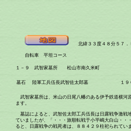
北緯３３度４８分５７．５
自転車 平坦コース
１－９ 武智家墓所 松山市南久米町
墓石
陸軍工兵伍長武智佐太郎墓
１９
武智家墓所は、米山の日尾八幡のある伊予鉄道横河
ます。
墓誌によると、武智佐太郎工兵伍長は日露戦争激戦
ていましたが、「・・・旅順転戦于小平嶋大白山・・
ると、日露戦争の戦死者は、８８４２９柱祀られてい