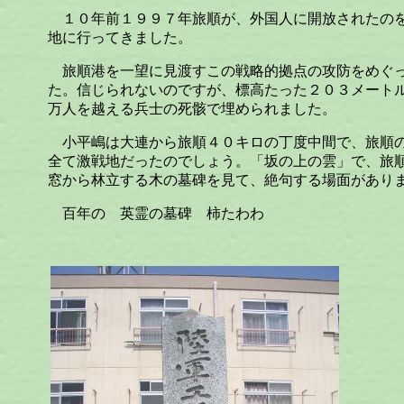
１０年前１９９７年旅順が、外国人に開放されたの
地に行ってきました。
旅順港を一望に見渡すこの戦略的拠点の攻防をめぐ
た。信じられないのですが、標高たった２０３メート
万人を越える兵士の死骸で埋められました。
小平嶋は大連から旅順４０キロの丁度中間で、旅順
全て激戦地だったのでしょう。「坂の上の雲」で、旅
窓から林立する木の墓碑を見て、絶句する場面があり
百年の 英霊の墓碑 柿たわわ