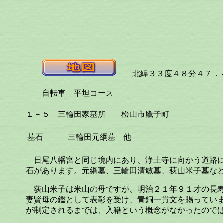
北緯３３度４８分４７．４
自転車 平坦コース
１－５ 三輪田家墓所
松山市鷹子町
墓石
三輪田元綱墓 他
日尾八幡宮と同じ境内にあり、浄土寺に向かう道路
石があります。元綱墓、三輪田清敏墓、荻山米子墓な
荻山米子は米山の母ですが、明治２１年９１才の長寿
妻賢母の鑑として表彰を受け、青銅一貫文を賜ってい
が制定されるまでは、入籍という概念がなかったので