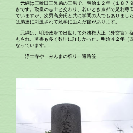
元綱は三輪田三兄弟の三男で、明治１２年（１８７９
きです。勤皇の志士と交わり、若いとき京都で足利尊
ていますが、次男高房氏と共に学問の人でもありまし
は弟達に刺激されて勉学に励んだ節があります。
元綱は、明治政府で出世して外務権大正（外交官）従
もされ、著書も多く数理に詳しかった。明治４２年（
なっています。
浄土寺や みんまの祭り 遍路笠