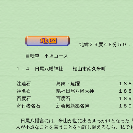
北緯３３度４８分５０．５
自転車 平坦コース
１－４ 日尾八幡神社
松山市南久米町
注連石
鳥舞・魚躍
１８８
神名石
県社日尾八幡大神
１８８
百度石
百度石
１８９
寄付者名石
新会殿新築名簿
１８９
日尾八幡宮には、米山が世に出るきっかけとなった「
人が不遜なことを言うことをお許し願えるなら、私で