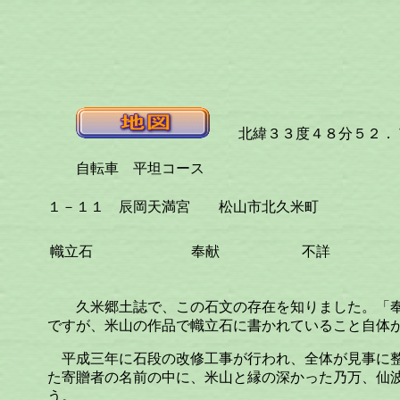
北緯３３度４８分５２．７
自転車 平坦コース
１－１１ 辰岡天満宮 松山市北久米町
幟立石
奉献
不詳
久米郷土誌で、この石文の存在を知りました。「
ですが、米山の作品で幟立石に書かれていること自
平成三年に石段の改修工事が行われ、全体が見事に整
た寄贈者の名前の中に、米山と縁の深かった乃万、仙
う。