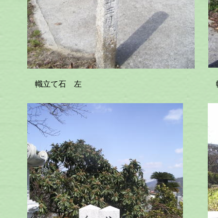
幟立て石 左
幟