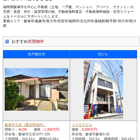
福岡県飯塚市を中心に不動産（土地、一戸建、マンション、アパート、テナント）の
売買・賃貸・仲介・賃貸管理の他、不動産無料査定・不動産無料相談・住宅リフォー
ムをトータルにサポートいたします。
業務エリア：飯塚市/嘉麻市/直方市/宮若市/福岡市/北九州市/嘉穂郡/鞍手郡/ 田川市/田川
郡
おすすめ
売買物件
売戸建住宅
売ビル
飯塚市立岩（愛宕団地内）
コスモスビル
間取り：
4LDK
価格：
1,300万円
価格：
8,000万円
所在地：飯塚市立岩1077-155
所在地：飯塚市飯塚3-20
土地面積：314.13㎡ 建物114.26㎡
土地面積：312.3㎡ 建物面積：915.22㎡