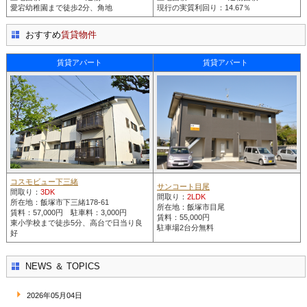
愛宕幼稚園まで徒歩2分、角地
現行の実質利回り：14.67％
おすすめ
賃貸物件
賃貸アパート
賃貸アパート
コスモビュー下三緒
サンコート目尾
間取り：
3DK
間取り：
2LDK
所在地：飯塚市下三緒178-61
所在地：飯塚市目尾
賃料：57,000円 駐車料：3,000円
賃料：55,000円
東小学校まで徒歩5分、高台で日当り良
駐車場2台分無料
好
NEWS ＆ TOPICS
2026年05月04日