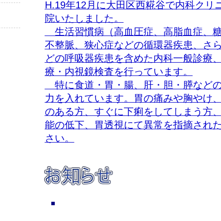
H.19年12月に大田区西糀谷で内科ク
院いたしました。
生活習慣病（高血圧症、高脂血症、糖
不整脈、狭心症などの循環器疾患、さら
どの呼吸器疾患を含めた内科一般診療
療・内視鏡検査を行っています。
特に食道・胃・腸、肝・胆・膵などの
力を入れています。胃の痛みや胸やけ
のある方、すぐに下痢をしてしまう方
能の低下、胃透視にて異常を指摘され
さい。