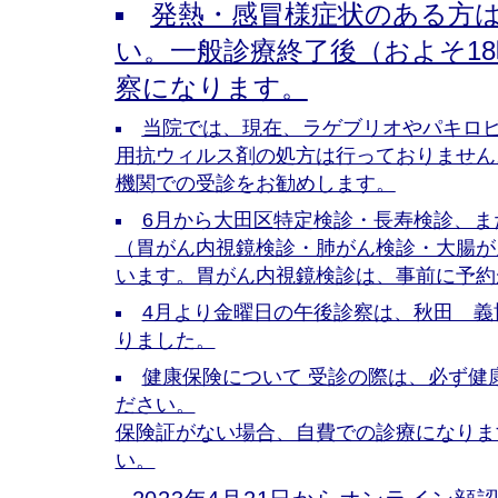
発熱・感冒様症状のある方
い。一般診療終了後（およそ1
察になります。
当院では、現在、ラゲブリオやパキロ
用抗ウィルス剤の処方は行っておりません
機関での受診をお勧めします。
6月から大田区特定検診・長寿検診、ま
（胃がん内視鏡検診・肺がん検診・大腸が
います。胃がん内視鏡検診は、事前に予約
4月より金曜日の午後診察は、秋田 義
りました。
健康保険について 受診の際は、必ず健
ださい。
保険証がない場合、自費での診療になりま
い。