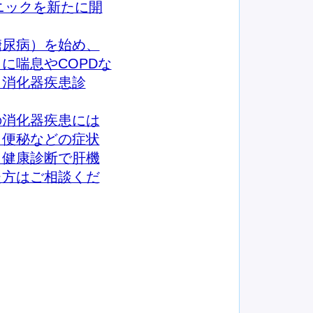
リニックを新たに開
尿病）を始め、
に喘息やCOPDな
、消化器疾患診
消化器疾患には
、便秘などの症状
、健康診断で肝機
た方はご相談くだ