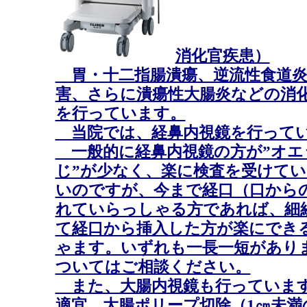
消化官疾患）
胃・十二指腸潰瘍、逆流性食道炎
害、さらに潰瘍性大腸炎などの消
を行っています。
当院では、経鼻内視鏡を行って
一般的に経鼻内視鏡の方が”オエ
じ”が少なく、楽に検査を受けて
いのですが、今まで経口（口から
れていらっしゃる方であれば、細
て経口から挿入した方が楽にでき
ゃます。いずれも一長一短があり
ついてはご相談ください。
また、大腸内視鏡も行っています
適宜、大腸ポリープ切除（1㎝未満