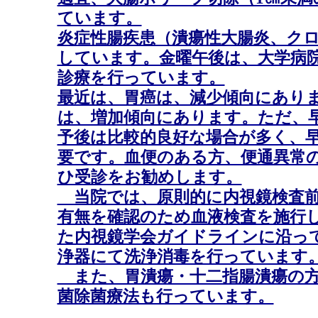
ています。
炎症性腸疾患（潰瘍性大腸炎、ク
しています。金曜午後は、大学病
診療を行っています。
最近は、胃癌は、減少傾向にあり
は、増加傾向にあります。ただ、
予後は比較的良好な場合が多く、
要です。血便のある方、便通異常
ひ受診をお勧めします。
当院では、原則的に内視鏡検査前
有無を確認のため血液検査を施行
た内視鏡学会ガイドラインに沿っ
浄器にて洗浄消毒を行っています
また、胃潰瘍・十二指腸潰瘍の方
菌除菌療法も行っています。