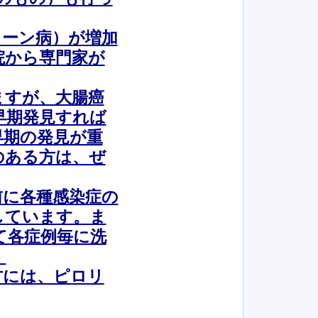
ローン病）が増加
院から専門家が
ますが、大腸癌
早期発見すれば
早期の発見が重
のある方は、ぜ
に各種感染症の
しています。ま
て各症例毎に洗
。
には、ピロリ