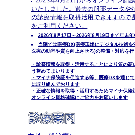
2023年4月21日からオンライン
いたしました。過去の服薬データや
の診療情報を取得活用できますので
をご利用ください。
2026年8月17日～2026年8月19日まで年
当院では医療DX(医療現場にデジタル技術を
医療の効率や質を向上させる)の整備・対応を行
・診察情報を取得・活用することにより質の高
う努めてまいります
・マイナ保険証を促進する等、医療DXを通じ
に取り組んでおります
・正確な情報を取得・活用するためマイナ保険
オンライン資格確認にご協力をお願いします