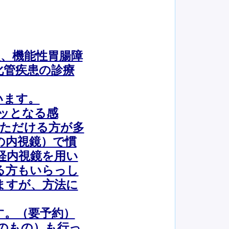
、機能性胃腸障
化管疾患の診療
います。
ッとなる感
いただける方が多
の内視鏡）で慣
経内視鏡を用い
る方もいらっし
ますが、方法に
。（要予約）
のもの）も行っ