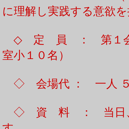
に理解し実践する意欲を
◇ 定 員 ： 第１会
室小１０名）
◇ 会場代 ： 一人 ５
◇ 資 料 ： 当日
す。