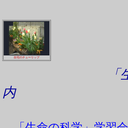
自宅のチューリップ
「生命の科
内
「生命の科学」学習