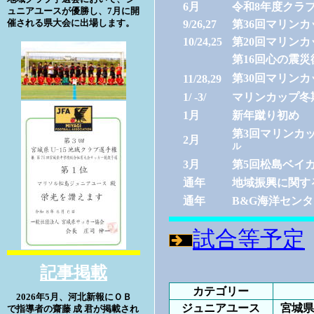
6月
令和8年度クラ
ュニアユースが優勝し、7月に開
催される県大会に出場します。
9/26,27
第36回マリン
10/24,25
第20回マリン
第16回心の震
第30回マリンカ
11/28,29
1/ -3/
マリンカップ冬
1月
新年蹴り初め
第3回マリンカッ
2月
ル
3月
第5回松島ベイ
通年
地域振興に関す
通年
B&G海洋セン
試合等予定
記事掲載
カテゴリー
2026年5月、河北新報にＯＢ
ジュニアユース
宮城県
で指導者の齋藤 成 君が掲載され