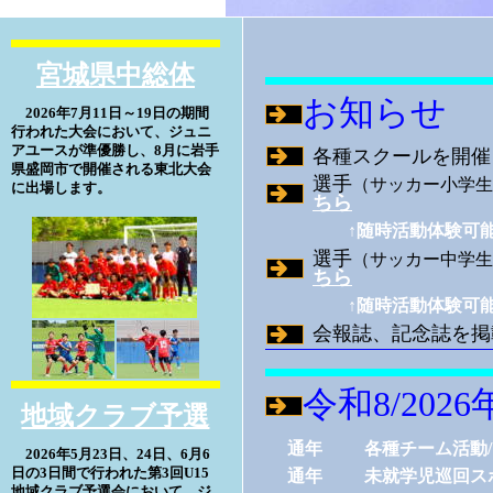
宮城県中総体
お知らせ
2026年7月11日～19日の期間
行われた大会において、ジュニ
アユースが準優勝し、8月に岩手
各種スクールを開催
県盛岡市で開催される東北大会
選手
（サッカー小学生
に出場します。
ちら
↑随時活動体験可
選手
（サッカー中学生
ちら
↑随時活動体験可
会報誌、記念誌を掲
令和8/202
地域クラブ予選
通年
各種チーム活動
2026年5月23日、24日、6月6
日の3日間で行われた第3回U15
通年
未就学児巡回ス
地域クラブ予選会において、ジ