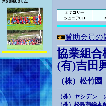
業を開催しました。
カテゴリー
ジュニアU11
賛助会員の
協業組合
(有)吉田
（株）松竹
（株）ヤシデン 
（株）松島蒲鉾本