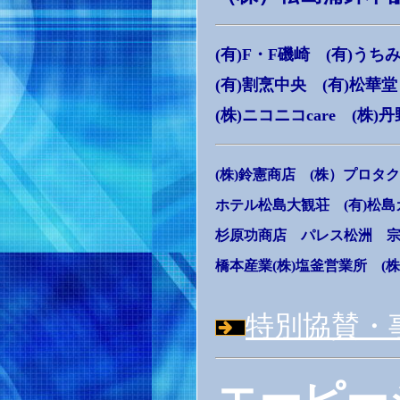
(有)F・F磯崎 (有)うち
(有)割烹中央 (有)松華堂
(株)ニコニコcare (株
(株)鈴憲商店 (株）プロタ
ホテル松島大観荘 (有)松島
杉原功商店 パレス松洲 宗
橋本産業(株)塩釜営業所 (
特別協賛・