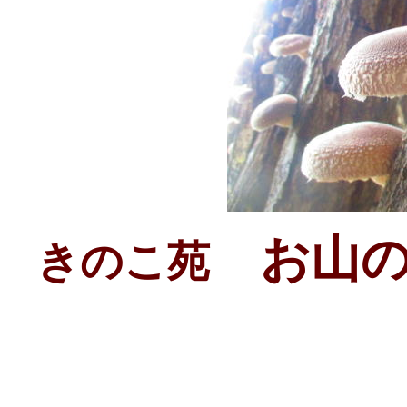
お山の
きのこ苑