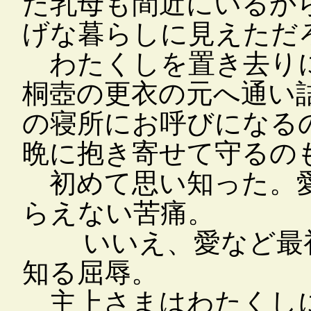
た乳母も間近にいるか
げな暮らしに見えただ
わたくしを置き去りに
桐壺の更衣の元へ通い
の寝所にお呼びになる
晩に抱き寄せて守るの
初めて思い知った。愛
らえない苦痛。
いいえ、愛など最初
知る屈辱。
主上さまはわたくしに