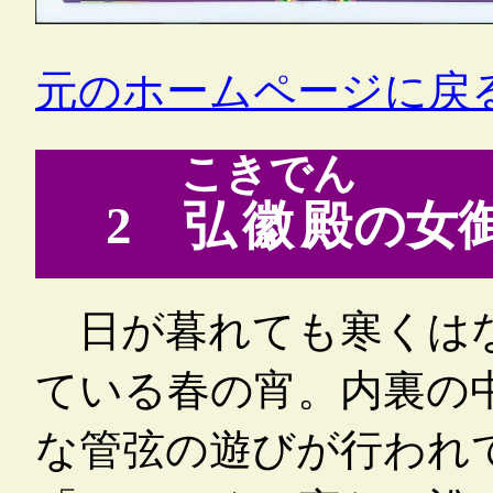
元のホームページに戻
こきでん
2
弘徽殿
の女
日が暮れても寒くはな
ている春の宵。内裏の
な管弦の遊びが行われ