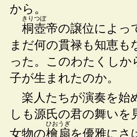
から。
きりつぼ
桐壺
帝の譲位によっ
まだ何の貫禄も知恵も
った。このわたくしか
子が生まれたのか。
楽人たちが演奏を始
しも源氏の君の舞いを
ひおうぎ
女物の
檜扇
を優雅にさ