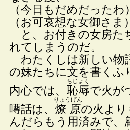
（今日もだめだったわ
（お可哀想な女御さま
と、お付きの女房たち
れてしまうのだ。
わたくしは新しい物語
の妹たちに文を書くふ
ちじょく
内心では、
恥辱
で火が
りょうげん
噂話は、
燎原
の火より
んだらもう用済みで、