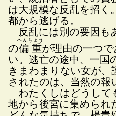
は大規模な反乱を招く
都から逃げる。
反乱には別の要因もあ
へんちょう
の
偏重
が理由の一つで
い。逃亡の途中、一国
きまわまりない女が、
されたのは、当然の報
わたくしはどうしても
地から後宮に集められ
どんな気持ちで、楊貴