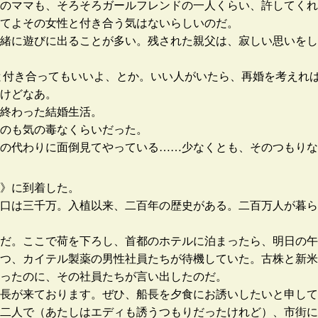
のママも、そろそろガールフレンドの一人くらい、許してくれ
てよその女性と付き合う気はないらしいのだ。
緒に遊びに出ることが多い。残された親父は、寂しい思いをし
と付き合ってもいいよ、とか。いい人がいたら、再婚を考えれ
けどなあ。
終わった結婚生活。
のも気の毒なくらいだった。
の代わりに面倒見てやっている……少なくとも、そのつもりな
》に到着した。
口は三千万。入植以来、二百年の歴史がある。二百万人が暮ら
だ。ここで荷を下ろし、首都のホテルに泊まったら、明日の午
つ、カイテル製薬の男性社員たちが待機していた。古株と新米
ったのに、その社員たちが言い出したのだ。
長が来ております。ぜひ、船長を夕食にお誘いしたいと申して
二人で（あたしはエディも誘うつもりだったけれど）、市街に