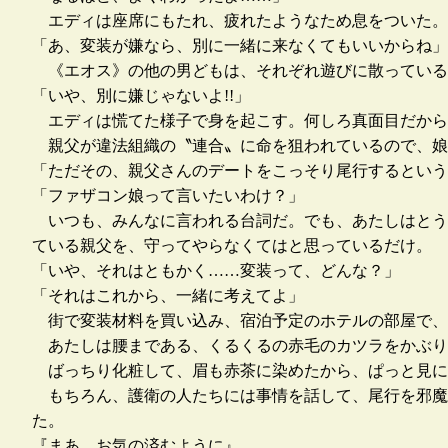
エディは座席にもたれ、疲れたようなため息をついた。
「あ、変装が嫌なら、別に一緒に来なくてもいいからね」
《エオス》の他の男どもは、それぞれ遊びに散っている
「いや、別に嫌じゃないよ!!」
エディは慌てた様子で身を起こす。何しろ真面目だから
親父が違法組織の〝連合〟に命を狙われているので、娘
「ただその、親父さんのデートをこっそり尾行するという
「ファザコン娘って言いたいわけ？」
いつも、みんなに言われる台詞だ。でも、あたしはとう
ている親父を、守ってやらなくてはと思っているだけ。
「いや、それはともかく……変装って、どんな？」
「それはこれから、一緒に考えてよ」
街で変装材料を買い込み、宿泊予定のホテルの部屋で、
あたしは腰まである、くるくるの赤毛のカツラをかぶり
ばっちり化粧して、眉も赤茶に染めたから、ぱっと見に
もちろん、護衛の人たちには事情を話して、尾行を邪魔
た。
『まあ、お気の済むように』