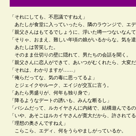
「それにしても、不思議ですねえ」
あたしが食堂に入っていったら、隣のラウンジで、エデ
「親父さんはもてるでしょうに、浮いた噂一つないなんて
「そりゃ、おまえ、難しい年頃の娘がいるからな。気を遣
あたしは苦笑した。
そのまま仕切りの壁に隠れて、男たちの会話を聞く。
「親父さんに恋人ができて、あいつがむくれたら、大変だ
「それは、わかりますが……」
「俺らだってな、気の毒に思ってるよ」
とジェイクやルーク、エイジが交互に言う。
「あたら男盛りが、何年も独り身で」
「降るようなデートの誘いも、みんな断るし」
「バシムだって、ルカイヤさんに内緒で、結構遊んでるの
「いや、あそこはルカイヤさんが寛大だから、許されてる
「理想の奥さんですねえ」
こらこら、エディ、何をうらやましがっているか。