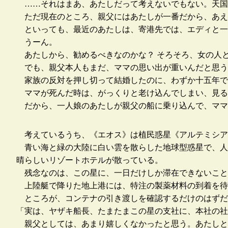
……それはまあ、あたしだって考えないでもない。天国
ただ現在のところ、親父にはあたしが一番だから、あえ
といっても、最近のあたしは、寄港先では、エディと一
うーん。
あたしから、勧めるべきなのかな？ そろそろ、女の人
でも、親父本人もまだ、ママの思い出が重いんだと思う
家族の反対を押し切って結婚したのに、わずか十五年で
ママが死んだ時は、がっくりと老け込んでしまい、見る
だから、一人娘のあたしが親父の船に乗り込んで、ママ
考えているうち、《エオス》は植民惑星《アルテミシア
青い海と緑の大陸に白い雲を散らした地球型惑星で、人
晴らしいリゾートホテルが散っている。
残念なのは、この星に、一日だけしか滞在できないこと
上陸艇で降りた地上港には、特注の製薬材料の到着を待
ところが、コンテナの引き渡しを確認するだけのはずだ
「実は、ヤザキ船長、たまたまこの星の支社に、本社の社
親父としては、あまり嬉しくなかったと思う。あたしと