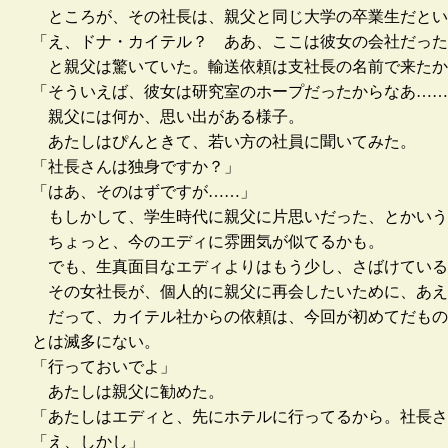
ところが、その社長は、親父と同じ大学の卒業生だとい
「え、ドナ・カイテル？ ああ、ここは彼女の会社だったの
と親父は驚いていた。輸送依頼は支社長の名前で来たか
「そういえば、彼女は研究室のホープだったからなあ……
親父には何か、思い出がある様子。
あたしはぴんときて、若い方の社員に聞いてみた。
「社長さんは独身ですか？」
「はあ、そのはずですが……」
もしかして、学生時代に親父に片思いだった、とかいう
ちょっと、今のエディに雰囲気が似てるかも。
でも、生真面目なエディよりはもう少し、さばけている
その女社長が、個人的に親父に再会したいために、あえ
だって、カイテル社からの依頼は、今回が初めてだもの
とは滅多にない。
「行っておいでよ」
あたしは親父に勧めた。
「あたしはエディと、先にホテルに行ってるから。社長さ
「え、しかし」