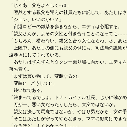
「じゃあ、父をよろしくっ!!」
唖然とする親父を迎えの社員たちに託して、あたしはさ
「ジュン、いいのかい？」
宙港ロビーの雑踏を歩きながら、エディは心配する。
「親父さんが、よその女性と付き合うことになっても……
「もちろん、構わない。親父と合う女性ならね。さ、あた
上陸中、あたしの側にも親父の側にも、司法局の護衛が
遠巻きにしてくれている。
あたしはずんずんとタクシー乗り場に向かい、エディを
落ち着く。
「まずは買い物して、変装するの」
「変装!? どうして!?」
鈍い奴である。
「決まってるでしょ。ドナ・カイテル社長、じかに確かめ
万が一、悪い女だったりしたら、大変ではないか。
親父は決して馬鹿ではないが、やはり男だから、女の手
「そこはあたしが守ってやらなきゃ、ママに顔向けできな
「なるほど、よくわかったよ……」