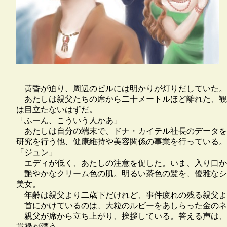
黄昏が迫り、周辺のビルには明かりが灯りだしていた。
あたしは親父たちの席から二十メートルほど離れた、観
は目立たないはずだ。
「ふーん、こういう人かあ」
あたしは自分の端末で、ドナ・カイテル社長のデータを
研究を行う他、健康維持や美容関係の事業を行っている。
「ジュン」
エディが低く、あたしの注意を促した。いま、入り口か
艶やかなクリーム色の肌。明るい茶色の髪を、優雅なシ
美女。
年齢は親父より二歳下だけれど、事件疲れの残る親父よ
首にかけているのは、大粒のルビーをあしらった金のネ
親父が席から立ち上がり、挨拶している。答える声は、
貫禄が漂う。