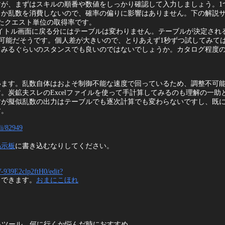
が、まずはスキルの順番や数値をしっかり確認して入力しましょう。1
しか乱数を消費しないので、確率の偏りに影響はありません。下の解説
たクエスト単位の取得率です。
イトル画面に戻る分にはテーブルは変わりません。テーブルが決定される
整可能だそうです。個人差が大きいので、とりあえず1秒ずつ試してみて
てみるぐらいのスタンスでも良いのではないでしょうか。カタログ程度
います。乱数自体はおよそ制御不能な速度で回っているため、調整不可
炭鉱夫スレのExcelファイルを使って手計算してみるのも理解の一助
すが擬似乱数の出力はテーブルでも逐次計算でも変わらないですし、既
す。
/li/82949
掲示板
に書き込むなりしてください。
-939E2clp2ftH0/edit?
もできます。
おまにこほれ
るツール。何に行くか悩んだ時におすすめ