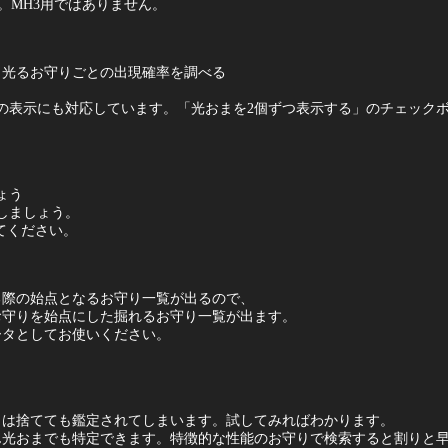
。MH3用ではありません。
、光るお守りごとの出現確率を調べる
の表示にも対応しています。「光おまを2個ずつ表示する」のチェック
ょう
しましょう。
てください。
る際の始点となるお守り一覧が出るので、
お守りを始点にした掘れるお守り一覧が出ます。
ータとしてお使いください。
りは捨てても鑑定されてしまいます。試してみればわかります。
ん光おまでも特定できます。特徴的な性能のお守りで検索すると割りと