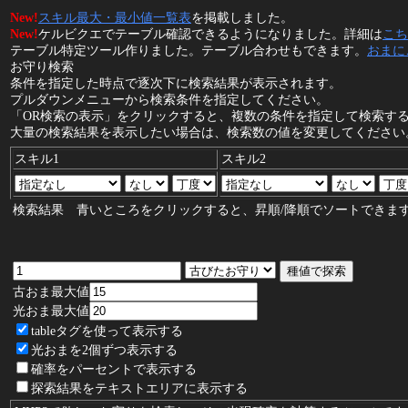
New!
スキル最大・最小値一覧表
を掲載しました。
New!
ケルビクエでテーブル確認できるようになりました。詳細は
こち
テーブル特定ツール作りました。テーブル合わせもできます。
おまに
お守り検索
条件を指定した時点で逐次下に検索結果が表示されます。
プルダウンメニューから検索条件を指定してください。
「OR検索の表示」をクリックすると、複数の条件を指定して検索す
大量の検索結果を表示したい場合は、検索数の値を変更してください。
スキル1
スキル2
検索結果 青いところをクリックすると、昇順/降順でソートできま
古おま最大値
光おま最大値
tableタグを使って表示する
光おまを2個ずつ表示する
確率をパーセントで表示する
探索結果をテキストエリアに表示する