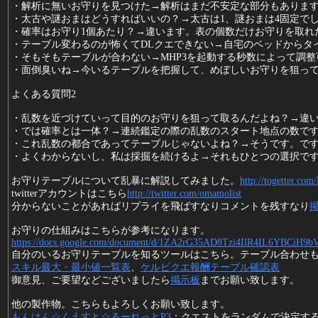
・解析に無いお守りを見つけた→解析はまだ不安定な部分もあります
・太古や謎おまはどうすればいいの？→太古は1、謎おまは4固定で
・確率はお守り1個あたり？→違います。表の個数だけお守りを取れ
・テーブル変わるのが怖くてDLクエできない→自宅のベッドからタ
・そもそもテーブルが合わない→MHP3を起動する秒数によって調
・面倒臭いね→今いるテーブルを把握して、めぼしいお守りを狙っ
よくある質問2
・乱数を近づけていって目的のお守りを狙って取るんだよね？→違
・では確率とは一体？→連続鑑定の際の乱数のスタート地点の数です。
・これ乱数の都合であってテーブルじゃないよね？→そうです。で
・よくわからないし、私は採掘を続けるよ→それもひとつの選択で
お守りテーブルについて乱暴に解説してみました。
http://togetter.com
twitterアカウントはこちら
http://twitter.com/omamolist
分からないことがあればリプライを飛ばすなりコメントを残すなり
お守りの仕組みはこちらが参考になります。
https://docs.google.com/document/d/1ZA2rG35AD8Tzi4IlR4IL6YBCiH9bV
自分のいるお守りテーブルを知るツールはこちら。テーブル合わせ
スキル最大・最小値一覧表
、
ケルビクエ報酬テーブル確認表
御意見、ご要望などございましたら
掲示板
までお願い致します。
他の製作物。こちらもよろしくお願い致します。
もんはん☆くえすと☆るーれっとP3
：クエストをランダムで決定す