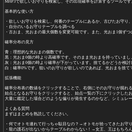
MHP3で欲しいお守りを検索し、その出現確率を計算するツールです
基本的な使い方
・欲しいお守りを検索し、何番のテーブルにあるか、古びたお守り
・自分のいるお守りテーブルを調べる
・古おま、光おまの最大個数を変更可能です。また、光おま1個ずつ
確率分布の見方
青：理想的な光おまの個数です。
黒：光おま0個の時より高確率です。そのまま光おまを持っていまし
灰：光おま0個の時より確率が下がっています。捨てるかどうか検討
白：確率0%です。狙いのお守りが欲しいのであれば、光おまを捨て
拡張機能
確率分布表の数値をクリックすることで、右側にそのお守りが掘れ
始点となるお守りをクリックすると、始点一覧の下にクリックした
大量に鑑定した場合どのような偏りが発生するのかなど、シミュレ
よくある質問
まずはまとめを熟読してください。
・何でオトモ連れて行っちゃ駄目なの？→オトモが拾ってきたお守
・龍の護石が出ないからテーブルわからない！→女王、王はもちろ