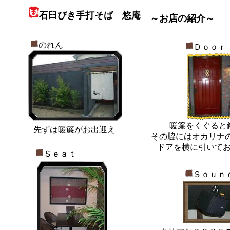
石臼びき手打そば 悠庵
～お店の紹介～
のれん
Ｄｏｏｒ
暖簾をくぐると
先ずは暖簾がお出迎え
その脇にはオカリナの
ドアを横に引いて
Ｓｅａｔ
Ｓｏｕｎ