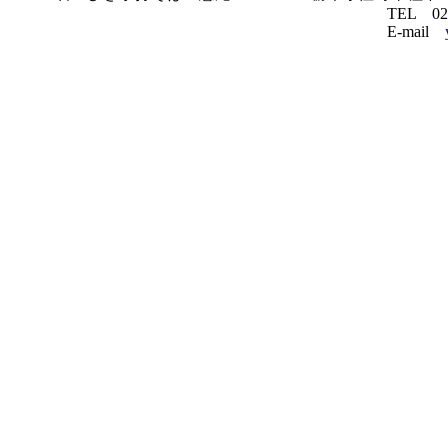
TEL 0283-22-9
E-mail