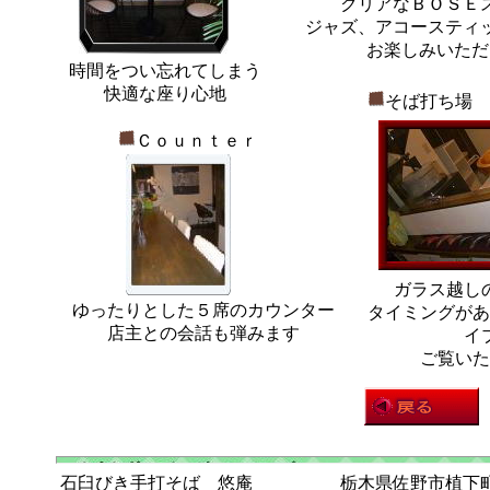
クリアなＢＯＳＥ
ジャズ、アコースティ
お楽しみいただ
時間をつい忘れてしまう
快適な座り心地
そば打ち場
Ｃｏｕｎｔｅｒ
ガラス越し
ゆったりとした５席のカウンター
タイミングがあ
店主との会話も弾みます
イ
ご覧いた
石臼びき手打そば 悠庵 栃木県佐野市植下町