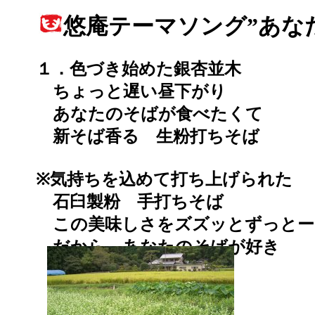
悠庵テーマソング”あな
１．色づき始めた銀杏並木
ちょっと遅い昼下がり
あなたのそばが食べたくて
新そば香る 生粉打ちそば
※気持ちを込めて打ち上げられた
石臼製粉 手打ちそば
この美味しさをズズッとずっとー
だから あなたのそばが好き