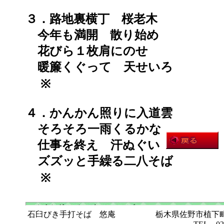
３．路地裏横丁 桜老木
今年も満開 散り始め
花びら１枚肩にのせ
暖簾くぐって 天せいろ
※
４．かんかん照りに入道雲
そろそろ一雨くるかな
仕事を終え 汗ぬぐい
ズズッと手繰る二八そば
※
石臼びき手打そば 悠庵 栃木県佐野市植下町