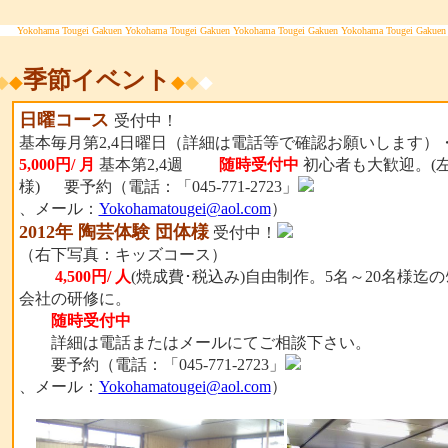
Yokohama Tougei Gakuen Yokohama Tougei Gakuen Yokohama Tougei Gakuen Yokohama Tougei Gakuen
季節イベント
◆
◆
◆
◆
◆
日曜コース
受付中！
基本毎月第2,4日曜日（詳細は電話等で確認お願いしま
5,000円/ 月
基本第2,4週
随時受付中
初心者も大歓迎。(
様) 要予約（電話：「045-771-2723」
、メール：
Yokohamatougei@aol.com
）
2012年 陶芸体験 団体様
受付中！
（右下写真：キッズコース）
4,500円/ 人
(焼成費･税込み)自由制作。5名～20名様迄のｸ
会社の研修に。
随時受付中
詳細は電話またはメールにてご相談下さい。
要予約（電話：「045-771-2723」
、メール：
Yokohamatougei@aol.com
）