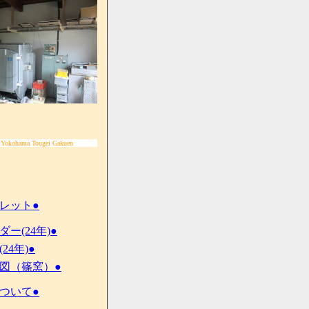
 Yokohama Tougei Gakuen
レット●
ダー(24年)●
24年)●
地図（篠窯）●
ついて●