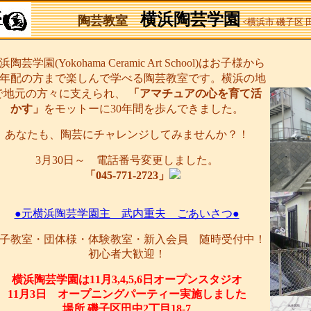
横浜陶芸学園
陶芸教室
<横浜市 磯子区
浜陶芸学園(Yokohama Ceramic Art School)はお子様から
年配の方まで楽しんで学べる陶芸教室です。横浜の地
で地元の方々に支えられ、
「アマチュアの心を育て活
かす」
をモットーに30年間を歩んできました。
あなたも、陶芸にチャレンジしてみませんか？！
3月30日～ 電話番号変更しました。
「045-771-2723」
●元横浜陶芸学園主 武内重夫 ごあいさつ●
子教室・団体様・体験教室・新入会員 随時受付中！
初心者大歓迎！
横浜陶芸学園は11月3,4,5,6日オープンスタジオ
11月3日 オープニングパーティー実施しました
場所 磯子区田中2丁目18-7