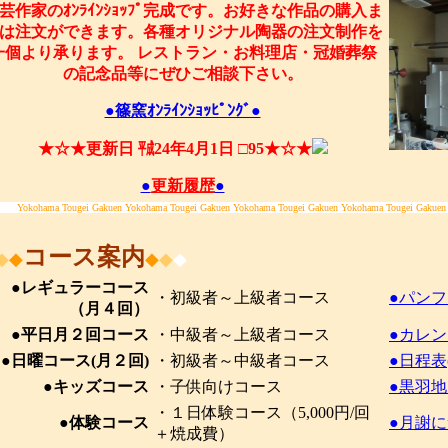
芸作家のｵﾝﾗｲﾝｼｮｯﾌﾟ完成です。お好きな作品の購入ま
は注文ができます。各種オリジナル陶器の注文制作を
一個より承ります。 レストラン・お料理店・冠婚葬祭
の記念品等にぜひご相談下さい。
●篠窯ｵﾝﾗｲﾝｼｮｯﾋﾟﾝｸﾞ●
★☆★更新日 ㍻24年4月1日 □95★☆★
●
更新履歴
●
Yokohama Tougei Gakuen Yokohama Tougei Gakuen Yokohama Tougei Gakuen Yokohama Tougei Gakuen
コース案内
◆
◆
◆
◆
◆
●レギュラーコース
・初級者～上級者コース
●パンフ
（月４回）
●平日月２回コース
・中級者～上級者コース
●カレン
●日曜コース(月２回)
・初級者～中級者コース
●日程表(
●キッズコース
・子供向けコース
●黒羽
・１日体験コース（5,000円/回
●体験コース
●月謝に
＋焼成費）