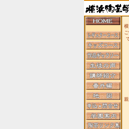
横
ご
親