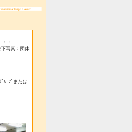
 Yokohama Tougei Gakuen
す）・・・
左下写真：団体
ﾞﾙｰﾌﾟまたは