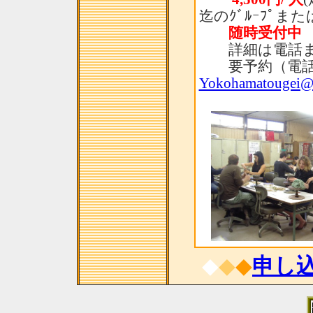
迄のｸﾞﾙｰﾌﾟま
随時受付中
詳細は電話ま
要予約（電話：「0
Yokohamatougei@
◆
◆
◆
申し