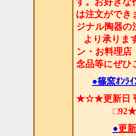
す。お好きな
は注文ができ
ジナル陶器の
より承りま
ン・お料理店
念品等にぜひ
●篠窯ｵﾝﾗｲﾝ
★☆★更新日 ㍻
□92
●
更