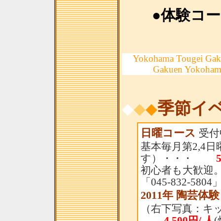
●体験コ
Yokohama Tougei Gak
Gakuen Yokoham
季節イ
◆
◆
◆
日曜コース
受付
基本毎月第2,4
す）・・・
初心者も大歓迎。
「045-832-58
2011年 陶芸体
（右下写真：キ
4,500円/ 人