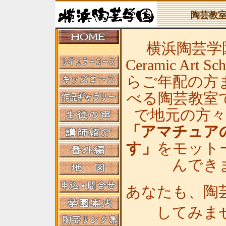
陶芸教
横浜陶芸学園(
Ceramic Art
らご年配の方
べる陶芸教室
で地元の方
「アマチュア
す」
をモット
んでき
あなたも、陶
してみま