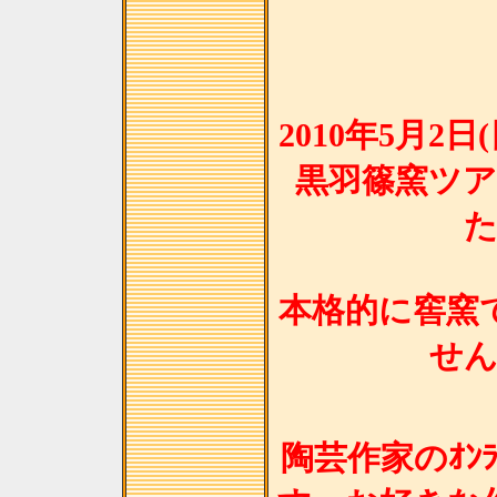
2010年5月2
黒羽篠窯ツ
本格的に窖窯
せ
陶芸作家のｵﾝﾗ