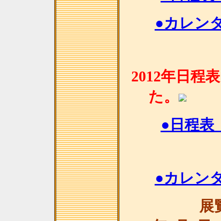
●カレンダ
2012年日
た。
●日程表
●カレンダ
展