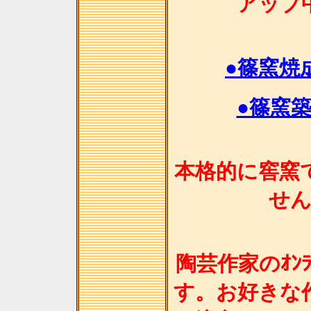
アップ
●篠窯焼
●篠窯
本格的に窖窯
せ
陶芸作家のｵﾝﾗ
す。お好きな