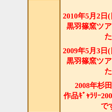
2010年5月2
黒羽篠窯ツ
2009年5月3
黒羽篠窯ツ
2008年
作品ｷﾞｬﾗﾘｰ2
で