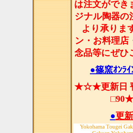
は注文ができ
ジナル陶器の
より承りま
ン・お料理店
念品等にぜひ
●篠窯ｵﾝﾗｲﾝ
★☆★更新日 ㍻
□90
●
更
Yokohama Tougei Gak