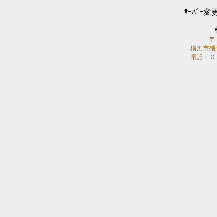
ｻｰﾊﾞｰ変
〒
横浜市磯
電話：０