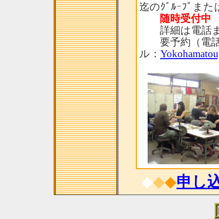
迄のｸﾞﾙｰﾌﾟま
随時受付中
詳細は電話ま
要予約（電話：
ル：
Yokohamatou
◆
◆
◆
申し