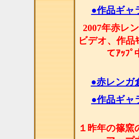
●作品ギャラ
2007年赤
ビデオ、作品ｷﾞ
てｱｯﾌ
●赤レンガ
●作品ギャラ
１昨年の篠窯