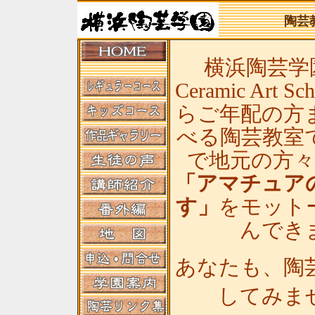
陶芸
横浜陶芸学園(
Ceramic Art
らご年配の方
べる陶芸教室
で地元の方
「アマチュア
す」
をモット
んでき
あなたも、陶
してみま