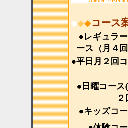
Gakuen Yokoham
コース
◆
◆
◆
●レギュラ
ース（月４回
●平日月２回
●日曜コース
２
●キッズコ
●体験コ