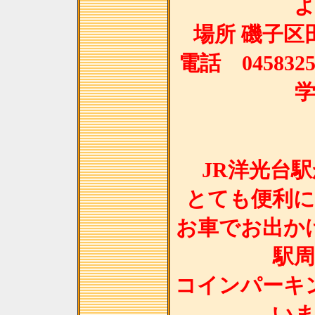
場所 磯子区田
電話 04583
JR洋光台
とても便利
お車でお出か
駅
コインパーキ
い