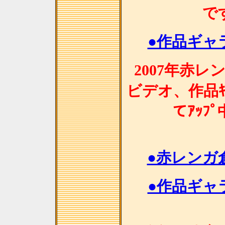
で
●作品ギャラ
2007年赤
ビデオ、作品ｷﾞ
てｱｯﾌ
●赤レンガ
●作品ギャラ