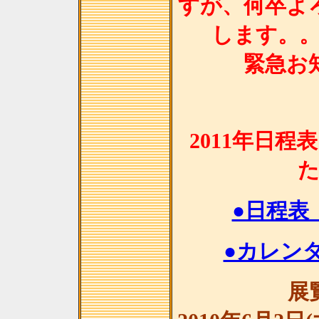
すが、何卒よ
します。
緊急お
2011年日
●日程表
●カレンダ
展