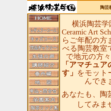
陶芸
横浜陶芸学園(
Ceramic Art
らご年配の方
べる陶芸教室
で地元の方
「アマチュア
す」
をモット
んでき
あなたも、陶
してみま