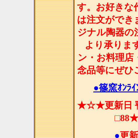
す。お好きな
は注文ができ
ジナル陶器の
より承りま
ン・お料理店
念品等にぜひ
●篠窯ｵﾝﾗｲﾝ
★☆★更新日 ㍻
□88
●
更