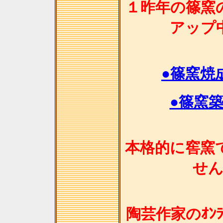
１昨年の篠窯
アップ
●篠窯焼
●篠窯
本格的に窖窯
せ
陶芸作家のｵﾝﾗ