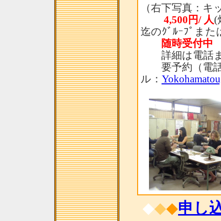
（右下写真：キ
4,500円/ 人
迄のｸﾞﾙｰﾌﾟま
随時受付中
詳細は電話ま
要予約（電話：
ル：
Yokohamatou
◆
◆
◆
申し