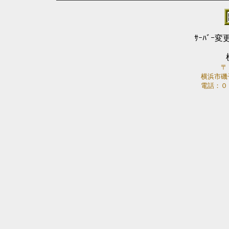
ｻｰﾊﾞｰ変
〒
横浜市磯
電話：０