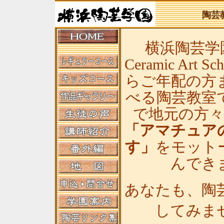
陶芸
横浜陶芸学園(
Ceramic Art
らご年配の方
べる陶芸教室
で地元の方
「アマチュア
す」
をモット
んでき
あなたも、陶
してみま