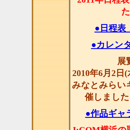
●日程表
●カレンダ
展
2010年6月2日
みなとみらい
催しました
●作品ギャラ