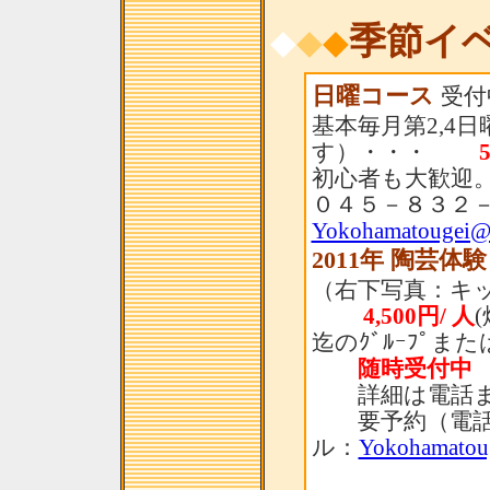
季節イ
◆
◆
◆
日曜コース
受付
基本毎月第2,4
す）・・・
初心者も大歓迎。
０４５－８３２
Yokohamatougei@
2011年 陶芸体
（右下写真：キ
4,500円/ 人
迄のｸﾞﾙｰﾌﾟま
随時受付中
詳細は電話ま
要予約（電話：
ル：
Yokohamatou