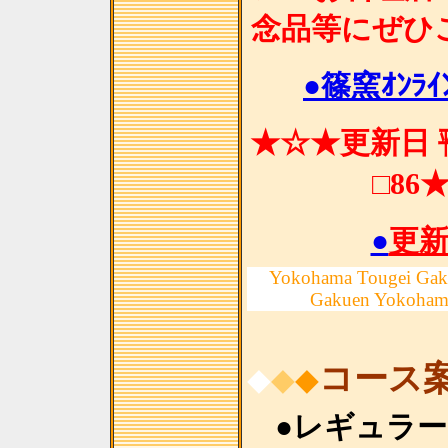
念品等にぜひ
●篠窯ｵﾝﾗｲﾝ
★☆★更新日 ㍻
□86
●
更
Yokohama Tougei Gak
Gakuen Yokoham
コース
◆
◆
◆
●レギュラ