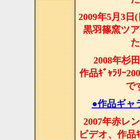
2009年5月3
黒羽篠窯ツ
2008年
作品ｷﾞｬﾗﾘｰ2
で
●作品ギャラ
2007年赤
ビデオ、作品ｷﾞ