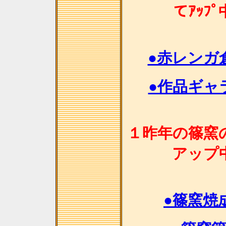
てｱｯﾌ
●赤レンガ
●作品ギャラ
１昨年の篠窯
アップ
●篠窯焼