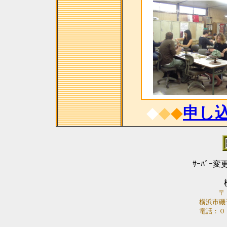
◆
◆
◆
申し
ｻｰﾊﾞｰ変
〒
横浜市磯
電話：０