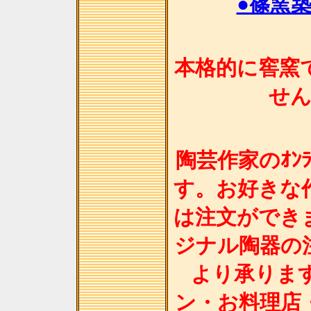
●篠窯
本格的に窖窯
せ
陶芸作家のｵﾝﾗ
す。お好きな
は注文ができ
ジナル陶器の
より承りま
ン・お料理店