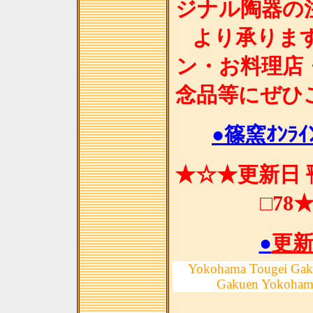
ジナル陶器の
より承りま
ン・お料理店
念品等にぜひ
●篠窯ｵﾝﾗｲﾝ
★☆★更新日 ㍻
□78
●
更
Yokohama Tougei Gak
Gakuen Yokoham