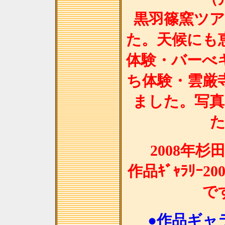
黒羽篠窯ツ
た。天候にも
体験・バーべ
ち体験・雲厳
ました。写
2008年
作品ｷﾞｬﾗﾘｰ2
で
●作品ギャラ