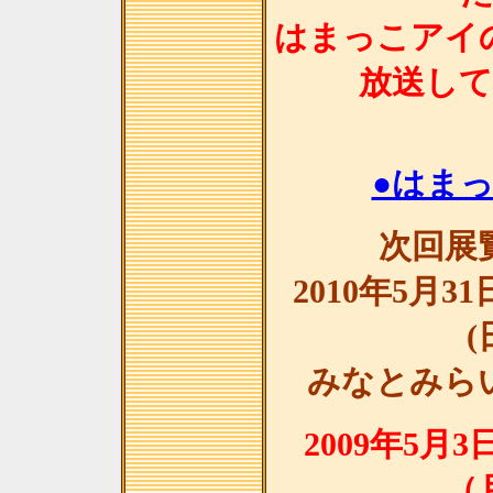
はまっこアイ
放送し
●はま
次回展
2010年5月3
(
みなとみら
2009年5月
（