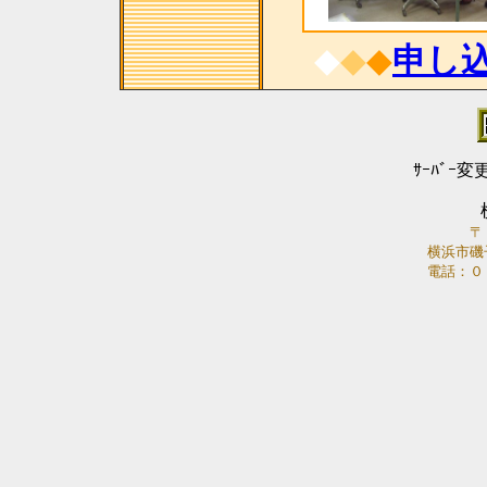
◆
◆
◆
申し
ｻｰﾊﾞｰ変
〒
横浜市磯
電話：０