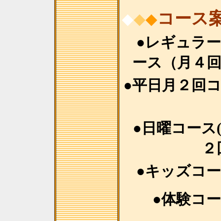
コース
◆
◆
◆
●レギュラ
ース（月４
●平日月２回
●日曜コース
２
●キッズコ
●体験コ