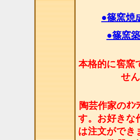
●篠窯焼
●篠窯
本格的に窖窯
せ
陶芸作家のｵﾝﾗ
す。お好きな
は注文ができ