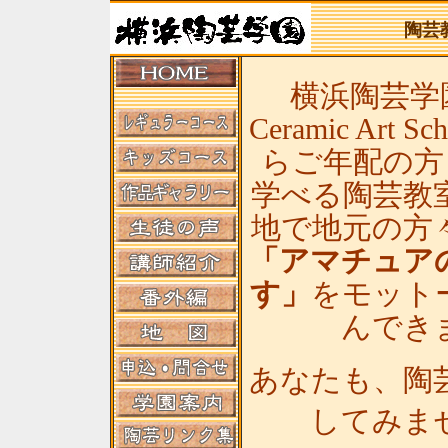
陶芸
横浜陶芸学園(
Ceramic Art
らご年配の方
学べる陶芸教
地で地元の方
「アマチュア
す」
をモット
んでき
あなたも、陶
してみま