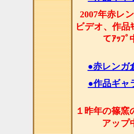
2007年赤
ビデオ、作品ｷﾞ
てｱｯﾌ
●赤レンガ
●作品ギャラ
１昨年の篠窯
アップ