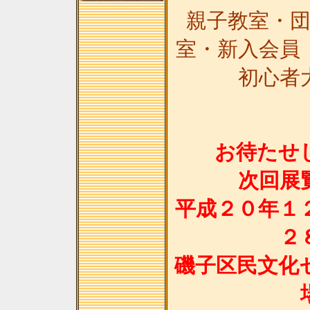
親子教室・
室・新入会員
初心者
お待たせ
次回展
平成２０年１
２
磯子区民文化