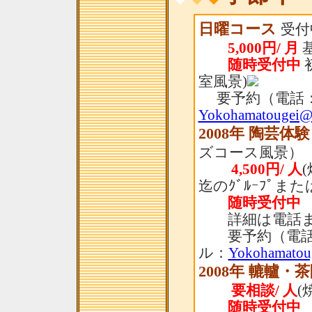
日曜コース
受付
5,000円/ 月
基
随時受付中
室風景)
要予約（電話：
Yokohamatougei@
2008年 陶芸体
ズコース風景）
4,500円/ 人
迄のｸﾞﾙｰﾌﾟま
随時受付中
詳細は電話ま
要予約（電話：
ル：
Yokohamatou
2008年 轆轤・
要相談/ 人
(
随時受付中