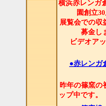
横浜赤レンガ
園創立3
展覧会での収
募金し
ビデオア
●赤レンガ
昨年の篠窯の
ップ