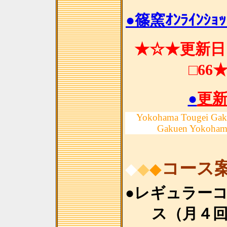
●篠窯ｵﾝﾗｲﾝｼｮ
★☆★更新日 
□66
●
更
Yokohama Tougei Gak
Gakuen Yokoham
コース
◆
◆
◆
●レギュラー
ス（月４