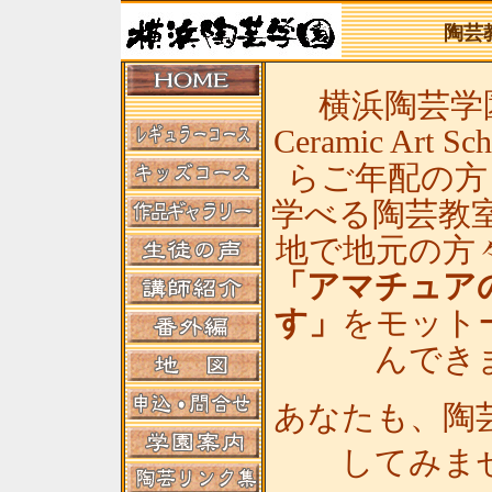
陶芸
横浜陶芸学園(
Ceramic Art
らご年配の方
学べる陶芸教
地で地元の方
「アマチュア
す」
をモット
んでき
あなたも、陶
してみま