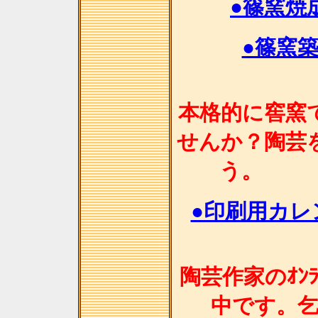
●篠窯焼
●篠窯
本格的に窖窯
せんか？陶芸
●印刷用カレン
陶芸作家のｵﾝﾗ
中です。