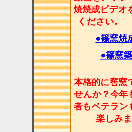
焼焼成ビデオ
くだ
●篠窯焼
●篠窯
本格的に窖窯
せんか？今年
者もベテラン
楽しみ