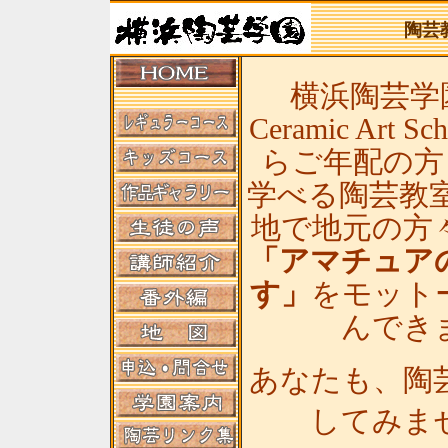
陶芸
横浜陶芸学園(
Ceramic Art
らご年配の方
学べる陶芸教
地で地元の方
「アマチュア
す」
をモット
んでき
あなたも、陶
してみま