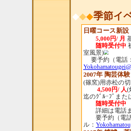
季節イ
◆
◆
◆
日曜コース新設
5,000円/ 月
基
随時受付中
室風景)
要予約（電話：
Yokohamatougei@
2007年 陶芸体
(篠窯)用赤松の
4,500円/ 人
迄のｸﾞﾙｰﾌﾟま
随時受付中
詳細は電話ま
要予約（電話：
ル：
Yokohamatou