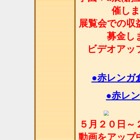
催し
展覧会での収
募金し
ビデオアッ
●赤レンガ
●赤レ
５月２０日～
動画をアップ