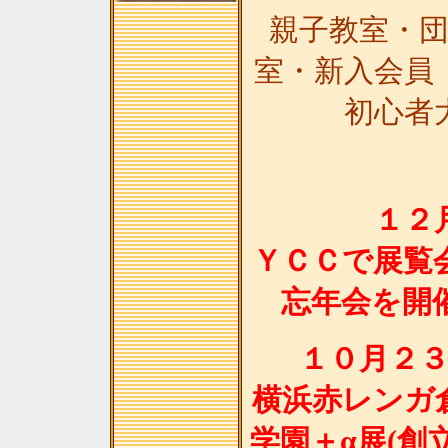
親子教室・
室・新入会員
初心者
１２
ＹＣＣで展覧
忘年会を開
１０月２
横浜赤レンガ
学園＋α展(創