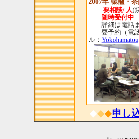
2007年 轆轤・
要相談/ 人
(
随時受付中
詳細は電話ま
要予約（電話：
ル：
Yokohamatou
◆
◆
◆
申し