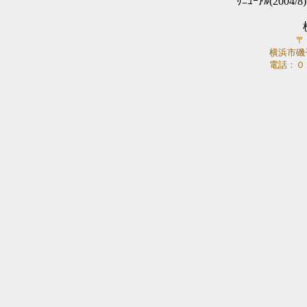
ﾘﾆｭｰｱﾙ(2004/
〒
横浜市磯
電話：０