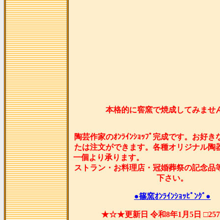
本格的に窖窯で焼成してみませ
陶芸作家のｵﾝﾗｲﾝｼｮｯﾌﾟ完成です。お好
たは注文ができます。各種オリジナル陶
一個より承ります
ストラン・お料理店・冠婚葬祭の記念品
下さい。
●篠窯ｵﾝﾗｲﾝｼｮｯﾋﾟﾝｸﾞ●
★☆★更新日 令和8年1月5日 □25