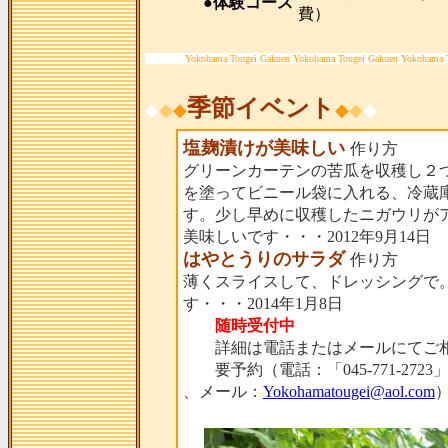
●体験コース
費）
Yokohama Tougei Gakuen Yokohama Tougei Gakuen Yokohama 
季節イベント
◆
◆
◆
◆
◆
◆
塩麹漬けが美味しい
作り方
グリーンカーテンの苦瓜を収穫し２
を塗ってビニール袋に入れる、冷蔵
す。少し早めに収穫したニガウリが
美味しいです・・・2012年9月14日
はやとうりのサラダ
作り方
薄くスライスして、ドレッシングで
す・・・2014年1月8日
随時受付中
詳細は電話またはメールにてご相
要予約（電話：「045-771-2723
、メール：
Yokohamatougei@aol.com