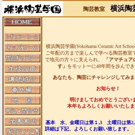
横浜陶
陶芸教室
横浜陶芸学園(Yokohama Ceramic Art Sc
ご年配の方まで楽しんで学べる陶芸教室
で地元の方々に支えられ、
「アマチュア
す」
をモットーに48年間を歩んで
あなたも、陶芸にチャレンジしてみま
お知らせ！
明けましておめでとうござい
本年もよろしくお願いいたしま
基本 水、金曜日は第１,3 土曜日は第2
詳細は下記、よろしくお願い