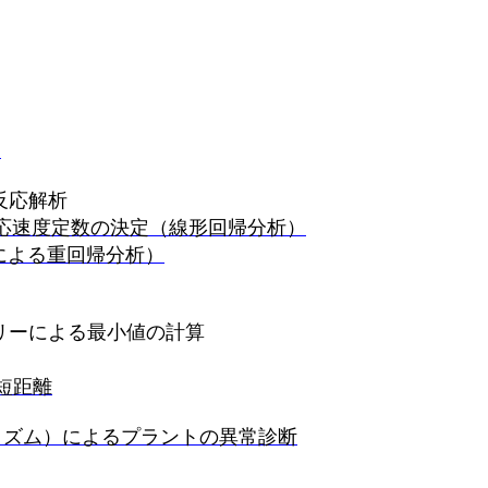
）
反応解析
応速度定数の決定（線形回帰分析）
による重回帰分析）
リーによる最小値の計算
短距離
リズム）によるプラントの異常診断