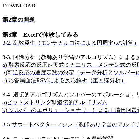
DOWNLOAD
第
章の問題
2
第
章
で体験してみる
3
Excel
乱数発生（モンテカルロ法による円周率πの計算
3-2.
回帰分析（教師あり学習のアルゴリズム）による
3-3.
酵素反応の反応速度式ミカエリス－メンテン式の反
a)
可逆反応の速度定数の決定（データ分析とソルバー
b)
応答局面法
による反応解析（重回帰分析）
c)
RSM
遺伝的アルゴリズムとソルバーのエボルーショナ
3-4.
ビットス
トリング型遺伝的アルゴリズム
a)
ソルバーのエボリューショナリーによる工場巡回最
b)
サポートベクターマシン（教師あり学習のアルゴ
3-5.
ニューラルネットワークによる機械学習
3-6.