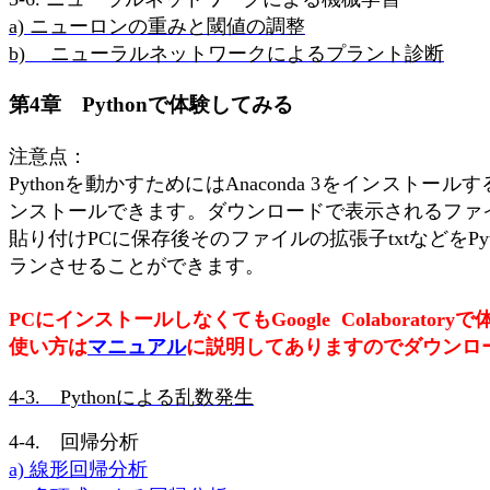
ニューロンの重みと閾値の調整
a)
ニューラルネットワークによるプラント診断
b)
第
章
で体験してみる
4
Python
注意点：
を動かすためには
をインストールす
Python
Anaconda 3
ンストールできます。ダウンロードで表示されるファ
貼り付け
に保存後そのファイルの拡張子
などを
PC
txt
Py
ランさせることができます。
にインストールしなくても
で
PC
Google
Colaboratory
使い方は
マニ
ュ
アル
に説明してありますのでダウンロ
による乱数発生
4-3.
Python
回帰分析
4-4.
線形回帰分析
a)