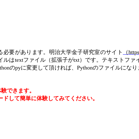
る必要があります。明治大学金子研究室のサイト
（
http
イルは
ファイル（拡張子が
）です。テキストファ
text
txt
の
に変更して頂ければ、
のファイルになり
thon
py
Python
体験できます。
ードして簡単に体験してみてください。