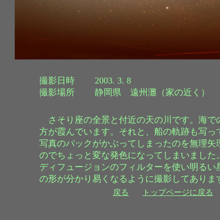
撮影日時 2003. 3. 8
撮影場所 静岡県 遠州灘（家の近く）
さそり座の全景と付近の天の川です。海で
方が霞んでいます。それと、船の軌跡も写っ
写真のバックがかぶってしまったのを無理矢
のでちょっと変な発色になってしまいました
ディフュージョンのフィルターを使い明るい
の形が分かり易くなるように撮影してありま
戻る
トップページに戻る