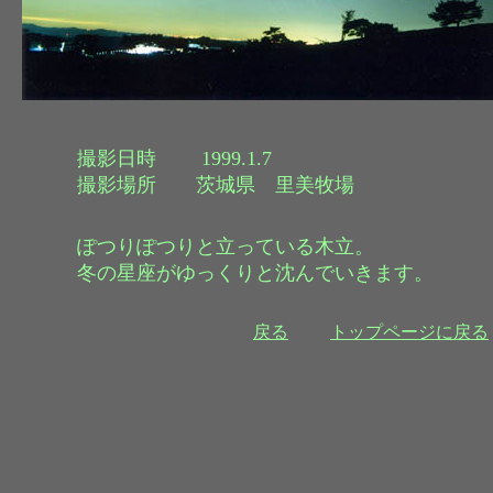
撮影日時 1999.1.7
撮影場所 茨城県 里美牧場
ぽつりぽつりと立っている木立。
冬の星座がゆっくりと沈んでいきます。
戻る
トップページに戻る