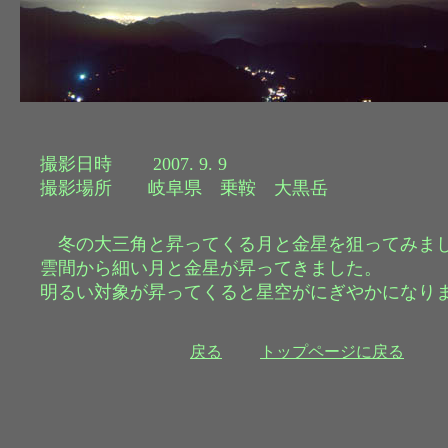
撮影日時 2007. 9. 9
撮影場所 岐阜県 乗鞍 大黒岳
冬の大三角と昇ってくる月と金星を狙ってみま
雲間から細い月と金星が昇ってきました。
明るい対象が昇ってくると星空がにぎやかになり
戻る
トップページに戻る