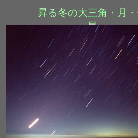
昇る冬の大三角・月・
星