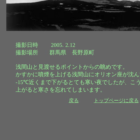
撮影日時 2005. 2.12
撮影場所 群馬県 長野原町
浅間山と見渡せるポイントからの眺めです。
かすかに噴煙を上げる浅間山にオリオン座が沈ん
-15℃近くまで下がるとても寒い夜でしたが、こ
上がると寒さを忘れてしまいます。
戻る
トップページに戻る