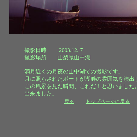
撮影日時 2003.12. 7
撮影場所 山梨県山中湖
満月近くの月夜の山中湖での撮影です。
月に照らされたボートが湖畔の雰囲気を演出
この風景を見た瞬間、これだ！と思いました
出来ました。
戻る
トップページに戻る