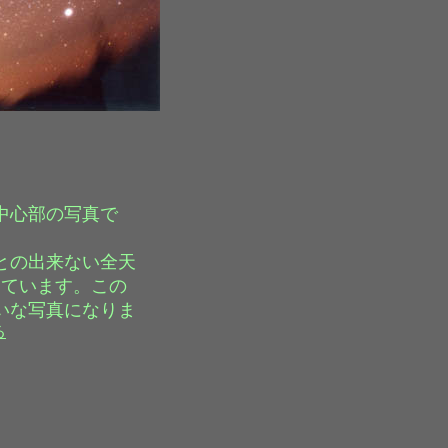
中心部の写真で
との出来ない全天
っています。この
いな写真になりま
る