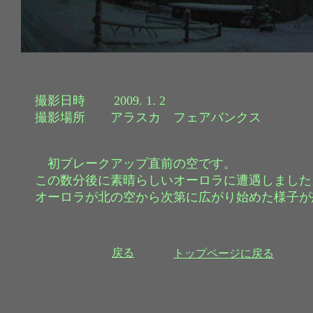
撮影日時 2009. 1. 2
撮影場所 アラスカ フェアバンクス
初ブレークアップ直前の空です。
この数分後に素晴らしいオーロラに遭遇しました
オーロラが北の空から次第に広がり始めた様子が
戻る
トップページに戻る