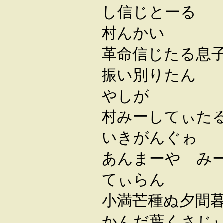
し信じとーる
村んかい
革命信じたる息
振い別りたん
やしが
村みーしてぃた
いきがんぐゎ
あんまーや み
てぃらん
小満芒種ぬ夕間
かんだ葉くさじ