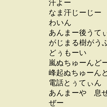
汗よー
なま汗じーじー
わいん
あんまー後うて
がじまる樹がう
どぅもーい
嵐ぬちゅーんど
峰起ぬちゅーん
電話とぅてぃん
あんまーや 息
ぜー