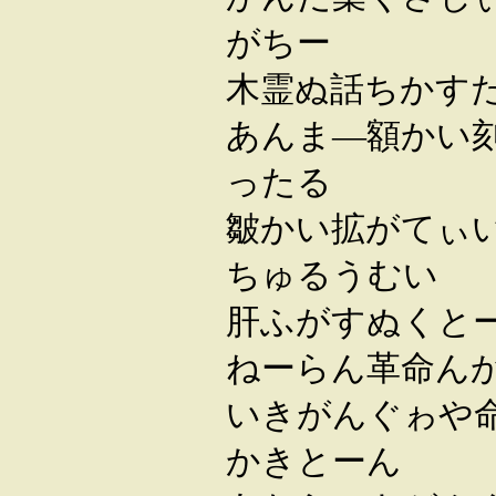
がちー
木霊ぬ話ちかす
あんま―額かい
ったる
皺かい拡がてぃ
ちゅるうむい
肝ふがすぬく
ねーらん革命ん
いきがんぐゎや
かきとーん