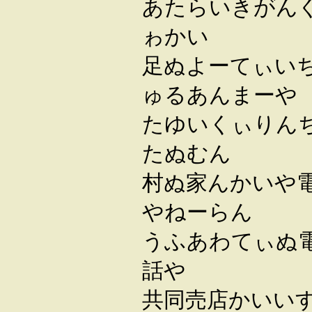
あたらいきがん
ゎかい
足ぬよーてぃい
ゅるあんまーや
たゆいくぃりん
たぬむん
村ぬ家んかいや
やねーらん
うふあわてぃぬ
話や
共同売店かいい