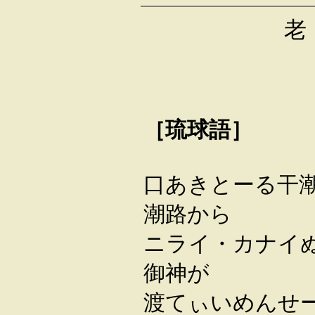
老 樹 
高良
［琉球語］
口あきとーる干
潮路から
ニライ・カナイ
御神が
渡てぃいめんせ