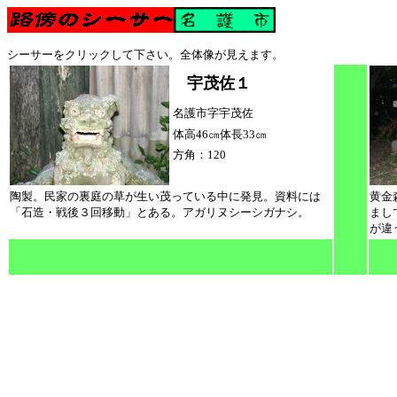
シーサーをクリックして下さい。全体像が見えます。
宇茂佐１
名護市字宇茂佐
体高46㎝体長33㎝
方角：120
陶製。民家の裏庭の草が生い茂っている中に発見。資料には
黄金
「石造・戦後３回移動」とある。アガリヌシーシガナシ。
まし
が違