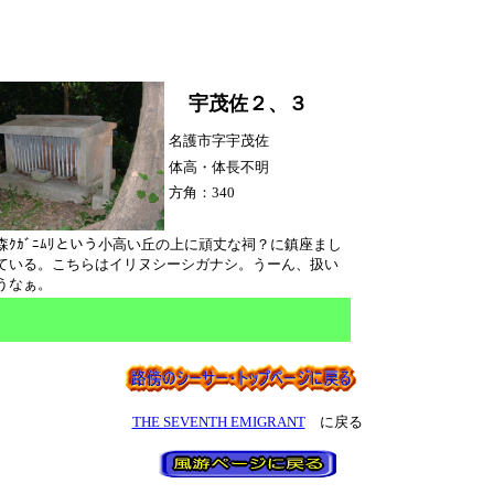
宇茂佐２、３
名護市字宇茂佐
体高・体長不明
方角：340
森ｸｶﾞﾆﾑﾘという小高い丘の上に頑丈な祠？に鎮座まし
ている。こちらはイリヌシーシガナシ。うーん、扱い
うなぁ。
THE SEVENTH EMIGRANT
に戻る