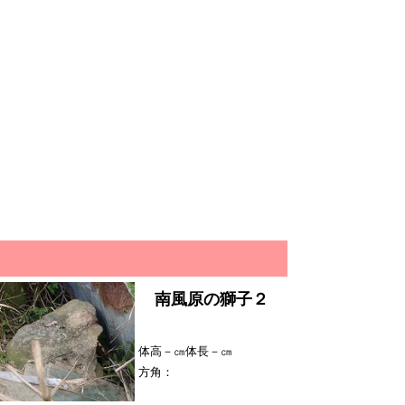
南風原の獅子２
体高－㎝体長－㎝
方角：