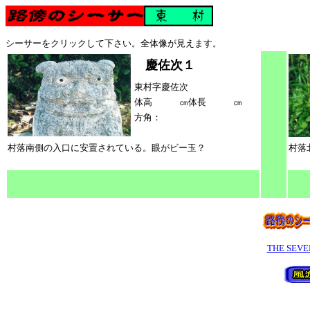
シーサーをクリックして下さい。全体像が見えます。
慶佐次１
東村字慶佐次
体高 ㎝体長 ㎝
方角：
村落南側の入口に安置されている。眼がビー玉？
村落
THE SEV